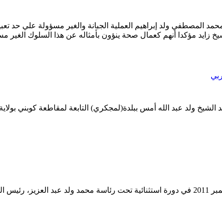
لموريتانية د. محمد المصطفي ولد إبراهيم العملية الجبانة والغير مسؤولة علي 
لشيخ زايد مؤكدا أنهم كعمال صحة ينؤون بأمثاله عن هذا السلوك الغير
ربي
وض الغربي السيد الشيخ ولد عبد الله أمس ببلدة(لمجكري) التابعة لمقاطعة كوبن