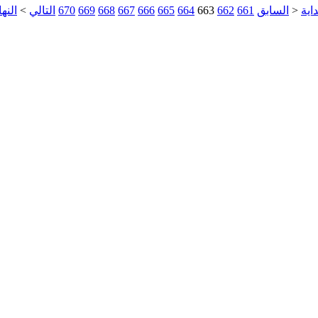
داية
<
السابق
661
662
663
664
665
666
667
668
669
670
التالي
>
النها