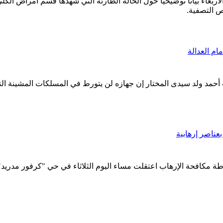
 الوطني اليوم الأربعاء بيانا توضيحيا حول الحالة الطارئة التي شهدها قسم أ
 التصفية.
ام العدالة
 بموريتانيا باب أحمد ولد سيدى المختار إن جهازه لن يتورط في المسلكات المش
ناصر إرهابية