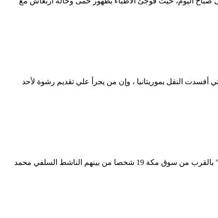
مراض الكلى صباح اليوم، حيث فوجئ الأطباء بظهور حمى وحالة ارتعاش مع
ينة التي أفسدت النقل بموريتانيا ، وإن من يجرأ علي تقديم رشوة لأحد
نواكشوط/22/11/2011/و.و.ا/ أفادت مصادر مطلعة أن وحدة من شرطة مكافحة الإرهاب اعتقلت مساء اليوم الثلاثاء في حي "كرفور مدريد" بالقرب من سوق مكة 19 شخصا من بينهم الناشط السلفي محمد