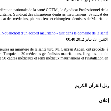
édération nationale de la santé CGTM , le Syndicat Professionnel de la
itanie, Syndicat des chirurgiens dentistes mauritaniens, Syndicat des
cat des médecins, pharmaciens et chirurgiens dentistes de Mauritanie.
à Nouakchott d'un accord mauritano - turc dans le domaine de la santé
الاثنين, 23 يناير 2012 00:40
rieures au ministère de la santé turc, M. Camran Azden, ont procédé à
 en Turquie de 30 médecins généralistes mauritaniens, l'organisation de
e 50 cadres médicaux et semi médiaux mauritaniens et l'installation en
رتل القرآن الكريم
إعلان