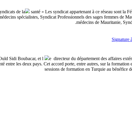
yndicats de la
santé » Les syndicat appartenant à ce réseau sont la F
édecins spécialistes, Syndicat Professionnels des sages femmes de Maur
médecins de Mauritanie, Syndi
Signature 
 Ould Sidi Boubacar, et l
e directeur du département des affaires exté
té entre les deux pays. Cet accord porte, entre autres, sur la formation
sessions de formation en Turquie au bénéfice d