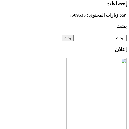
إحصاءات
: 7509635
عدد زيارات المحنوى
بحث
إعلان